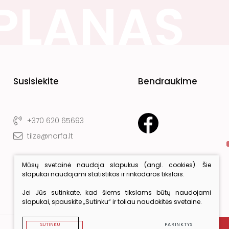
Susisiekite
Bendraukime
+370 620 65693
tilze@norfa.lt
Mūsų svetainė naudoja slapukus (angl. cookies). Šie
slapukai naudojami statistikos ir rinkodaros tikslais.
Jei Jūs sutinkate, kad šiems tikslams būtų naudojami
slapukai, spauskite „Sutinku“ ir toliau naudokitės svetaine.
SUTINKU
PARINKTYS