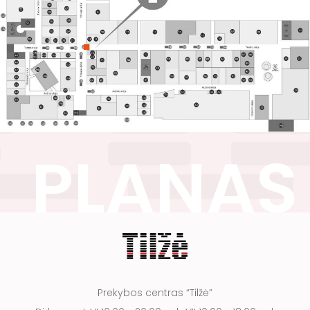
Prekybos centras “Tilžė”