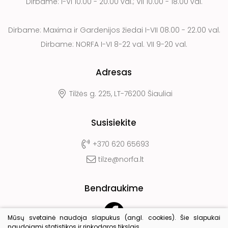
Dirbame: I-VI 10.00 - 20.00 val.; VII 10.00 - 18.00 val.
Dirbame: Maxima ir Gardenijos žiedai I-VII 08.00 - 22.00 val.
Dirbame: NORFA I-VI 8-22 val. VII 9-20 val.
Adresas
Tilžės g. 225, LT-76200 Šiauliai
Susisiekite
+370 620 65693
tilze@norfa.lt
Bendraukime
Mūsų svetainė naudoja slapukus (angl. cookies). Šie slapukai
naudojami statistikos ir rinkodaros tikslais.