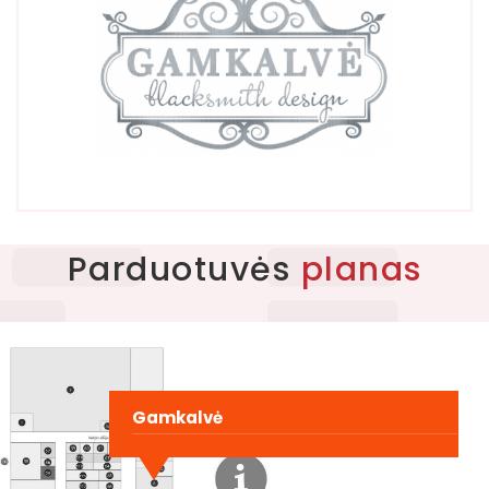
Parduotuvės
planas
Apie centrą
PLC planas
Kontaktai
Gamkalvė