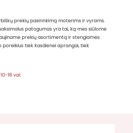
kybiškų prekių pasirinkimą moterims ir vyrams.
aksimalus patogumas yra tai, ką mes siūlome
naujiname prekių asortimentą ir stengiamės
o poreikius tiek kasdienei aprangai, tiek
 10-18 val.