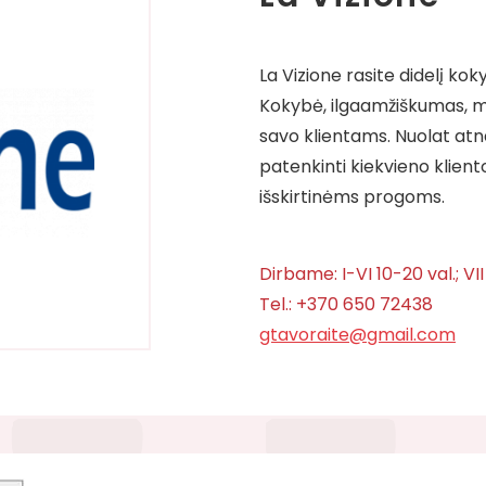
La Vizione rasite didelį ko
Kokybė, ilgaamžiškumas, m
savo klientams. Nuolat at
patenkinti kiekvieno klient
išskirtinėms progoms.
Dirbame: I-VI 10-20 val.; VII
Tel.: +370 650 72438
gtavoraite@gmail.com