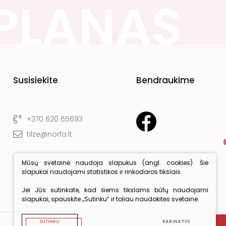
Susisiekite
Bendraukime
+370 620 65693
tilze@norfa.lt
Mūsų svetainė naudoja slapukus (angl. cookies). Šie
slapukai naudojami statistikos ir rinkodaros tikslais.
Jei Jūs sutinkate, kad šiems tikslams būtų naudojami
slapukai, spauskite „Sutinku“ ir toliau naudokitės svetaine.
SUTINKU
PARINKTYS