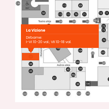
La Vizione
Dirbame:
I-VI 10-20 val.; VII 10-18 val.