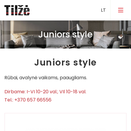
Juniors style
Avalynė ir galanterija
Drabužiai
Juniors style
Maisto prekės ir gėrimai
Vaikų prekės
Rūbai, avalynė vaikams, paaugliams.
Dovanos ir aksesuarai
Dirbame: I-VI 10-20 val.; VIl 10-18 val.
Grožis ir sveikata
Tel.: +370 657 66556
Prekės namams
Naminių gyvūnų priežiūros prekės
Kita