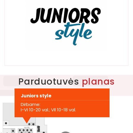
Parduotuvės
planas
Apie centrą
PLC planas
Juniors style
Dirbame:
Kontaktai
I-VI 10-20 val.; VIl 10-18 val.