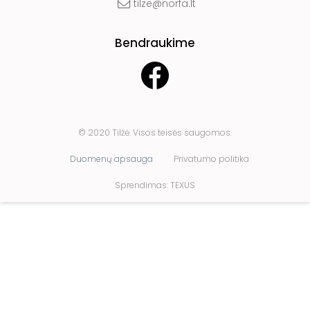
tilze@norfa.lt
Bendraukime
© 2020 Tilžė. Visos teisės saugomos.
Duomenų apsauga
Privatumo politika
Sprendimas:
TEXUS