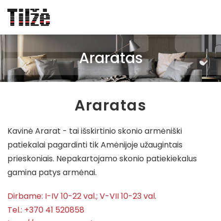
Araratas
Avalynė ir galanterija
Drabužiai
Araratas
Maisto prekės ir gėrimai
Vaikų prekės
Kavinė Ararat - tai išskirtinio skonio armėniški
Dovanos ir aksesuarai
patiekalai pagardinti tik Amėnijoje užaugintais
Grožis ir sveikata
prieskoniais. Nepakartojamo skonio patiekiekalus
gamina patys armėnai.
Prekės namams
Naminių gyvūnų priežiūros prekės
Dirbame: I-IV 10-22 val.; V-VII 10-23 val.
Tel.: +370 41 520858
Kita