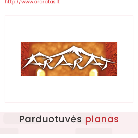
http://www.araratas.lt
Apie centrą
PLC planas
Kontaktai
Parduotuvės
planas